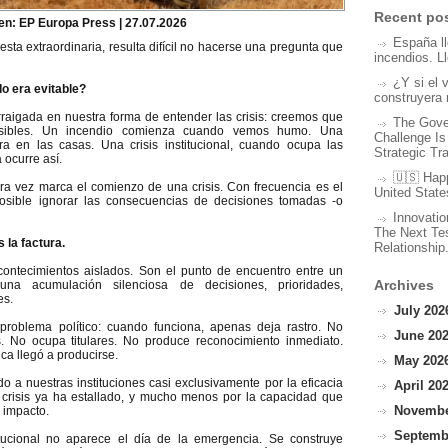
Recent po
n: EP Europa Press | 27.07.2026
España l
ta extraordinaria, resulta difícil no hacerse una pregunta que
incendios. L
¿Y si el 
o era evitable?
construyera 
raigada en nuestra forma de entender las crisis: creemos que
The Gove
sibles. Un incendio comienza cuando vemos humo. Una
Challenge Is
a en las casas. Una crisis institucional, cuando ocupa las
Strategic Tr
 ocurre así.
🇺🇸 Hap
a vez marca el comienzo de una crisis. Con frecuencia es el
United State
sible ignorar las consecuencias de decisiones tomadas -o
Innovatio
The Next Tes
 la factura.
Relationship
ontecimientos aislados. Son el punto de encuentro entre un
Archives
a acumulación silenciosa de decisiones, prioridades,
es.
July 2026
problema político: cuando funciona, apenas deja rastro. No
June 202
 No ocupa titulares. No produce reconocimiento inmediato.
ca llegó a producirse.
May 2026
 a nuestras instituciones casi exclusivamente por la eficacia
April 202
crisis ya ha estallado, y mucho menos por la capacidad que
November
 impacto.
Septembe
titucional no aparece el día de la emergencia. Se construye