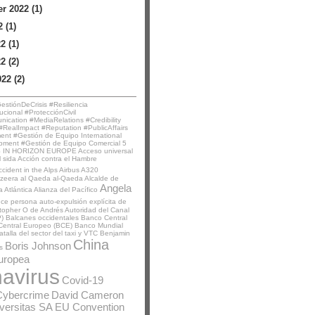
 2022 (1)
 (1)
2 (1)
2 (2)
22 (2)
stiónDeCrisis #Resiliencia
ucional #ProtecciónCivil
ication #MediaRelations #Credibility
RealImpact #Reputation #PublicAffairs
t #Gestión de Equipo International
pment #Gestión de Equipo Comercial
5
 IN HORIZON EUROPE
Acceso universal
l sida
Acción contra el Hambre
ccident in the Alps
Airbus A320
azeera
al Qaeda
al-Qaeda
Alcalde de
Angela
a Atlántica
Alianza del Pacífico
nce persona
auto-expulsión explícita de
stopher O de Andrés
Autoridad del Canal
)
Balcanes occidentales
Banco Central
Central Europeo (BCE)
Banco Mundial
atalla del sector del taxi y VTC
Benjamin
China
Boris Johnson
s
uropea
avirus
Covid-19
Cybercrime
David Cameron
iversitas SA
EU Convention