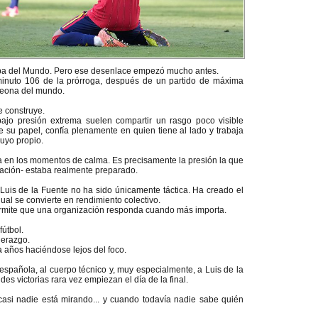
pa del Mundo. Pero ese desenlace empezó mucho antes.
l minuto 106 de la prórroga, después de un partido de máxima
mpeona del mundo.
e construye.
ajo presión extrema suelen compartir un rasgo poco visible
 su papel, confía plenamente en quien tiene al lado y trabaja
suyo propio.
a en los momentos de calma. Es precisamente la presión la que
zación- estaba realmente preparado.
Luis de la Fuente no ha sido únicamente táctica. Ha creado el
dual se convierte en rendimiento colectivo.
permite que una organización responda cuando más importa.
fútbol.
derazgo.
a años haciéndose lejos del foco.
spañola, al cuerpo técnico y, muy especialmente, a Luis de la
es victorias rara vez empiezan el día de la final.
si nadie está mirando... y cuando todavía nadie sabe quién