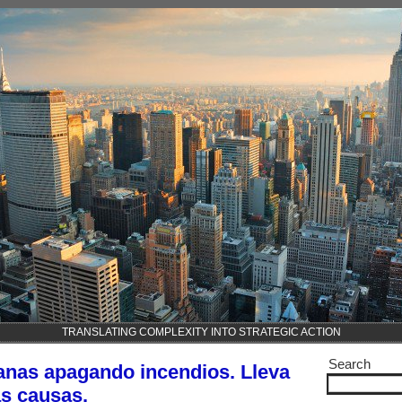
TRANSLATING COMPLEXITY INTO STRATEGIC ACTION
Search
anas apagando incendios. Lleva
as causas.