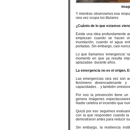
image
Y mientras observamos esa respues
rara vez ocupa los titulares:
¿Cuánto de lo que estamos viend
Existe una idea profundamente ar
empiezan cuando se hacen vi
inundación, cuando el agua entr
portadas. Sin embargo, casi nunca
Lo que llamamos ‘emergencia’ rar
momento en que ya resulta impo
aplazadas- durante años.
La emergencia no es el origen. Es
Las emergencias rara vez son ac
fenómeno desencadenante y un
capacidades… y también omision
Por eso la prevención tiene un 
genera imágenes espectaculares.
Nadie celebra el incendio que nun
Quizá por eso seguimos evaluando
con la que responden cuando la 
demostraron antes para reducir su
Sin embargo, la resiliencia ins