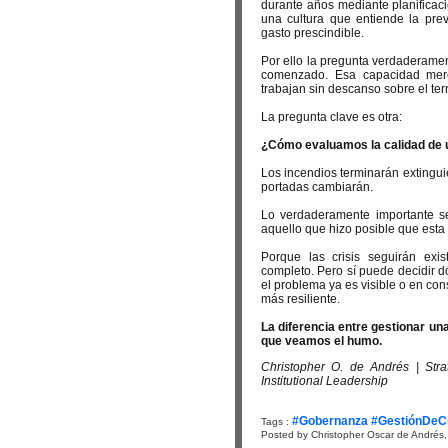
durante años mediante planificaci
una cultura que entiende la pr
gasto prescindible.
Por ello la pregunta verdaderame
comenzado. Esa capacidad mere
trabajan sin descanso sobre el ter
La pregunta clave es otra:
¿Cómo evaluamos la calidad de un
Los incendios terminarán extingu
portadas cambiarán.
Lo verdaderamente importante s
aquello que hizo posible que est
Porque las crisis seguirán exi
completo. Pero sí puede decidir d
el problema ya es visible o en co
más resiliente.
La diferencia entre gestionar u
que veamos el humo.
Christopher O. de Andrés | Stra
Institutional Leadership
#Gobernanza #GestiónDeCris
Tags :
Posted by Christopher Oscar de Andrés,