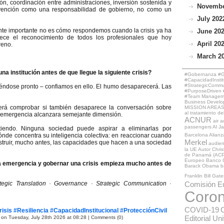
ón, coordinación entre administraciones, inversión sostenida y
November
evención como una responsabilidad de gobierno, no como un
July 2022
nte importante no es cómo respondemos cuando la crisis ya ha
June 202
ce el reconocimiento de todos los profesionales que hoy
April 202
reno.
March 20
a institución antes de que llegue la siguiente crisis?
#Gobernanza #Ge
#CapacidadInstit
#StrategicCommun
iéndose pronto – confiamos en ello. El humo desaparecerá. Las
#PurposeDriven #
#Team Managemen
Business Develo
erá comprobar si también desaparece la conversación sobre
MISSION AREAS
al tratamiento de
a emergencia alcanzara semejante dimensión.
ACNUR
air a
passengers
Al J
stiendo. Ninguna sociedad puede aspirar a eliminarlas por
ónde concentra su inteligencia colectiva: en reaccionar cuando
Barcelona
Alianz
Merkel
nstruir, mucho antes, las capacidades que hacen a una sociedad
audie
la UE
Autor Chri
de Panamá (ACP
Europeo
Banco 
na emergencia y gobernar una crisis empieza mucho antes de
Barack Obama
b
Franklin
Bill Gate
tegic Translation · Governance · Strategic Communication ·
Comisión E
Coron
COVID-19
is #Resiliencia #CapacidadInstitucional #ProtecciónCivil
Editorial Un
 on Tuesday, July 28th 2026 at 08:28
|
Comments (0)