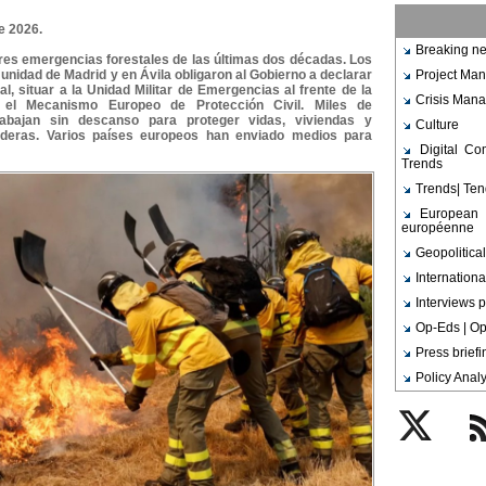
e 2026.
Breaking ne
es emergencias forestales de las últimas dos décadas. Los
nidad de Madrid y en Ávila obligaron al Gobierno a declarar
Project Ma
l, situar a la Unidad Militar de Emergencias al frente de la
Crisis Man
r el Mecanismo Europeo de Protección Civil. Miles de
rabajan sin descanso para proteger vidas, viviendas y
Culture
aderas. Varios países europeos han enviado medios para
Digital C
Trends
Trends| Te
European 
européenne
Geopolitical
Internationa
Interviews p
Op-Eds | Op
Press brief
Policy Analy
Twitter
Rs