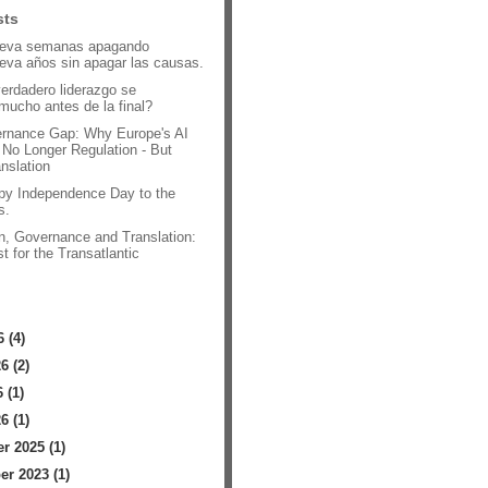
sts
leva semanas apagando
leva años sin apagar las causas.
verdadero liderazgo se
mucho antes de la final?
rnance Gap: Why Europe's AI
 No Longer Regulation - But
anslation
py Independence Day to the
s.
n, Governance and Translation:
t for the Transatlantic
.
 (4)
6 (2)
 (1)
6 (1)
 2025 (1)
r 2023 (1)