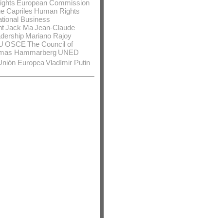
ights
European Commission
e Capriles
Human Rights
ational Business
nt
Jack Ma
Jean-Claude
dership
Mariano Rajoy
U
OSCE
The Council of
mas Hammarberg
UNED
Unión Europea
Vladímir Putin