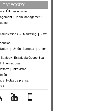
CATEGORY
ws | Últimas noticias
nagement & Team Management
agement
ommunications & Marketing | New
ndencias
Union | Unión Europea | Union
 Strategy | Estrategia Geopolítica
l | Internacional
latform | Entrevistas
inión
ings | Notas de prensa
sis
s
YouTube
Mobile