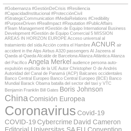
#Gobernanza #GestiónDeCrisis #Resiliencia
#CapacidadInstitucional #ProtecciónCivil
#StrategicCommunication #MediaRelations #Credibility
#PurposeDriven #RealImpact #Reputation #PublicAffairs
#Team Management #Gestión de Equipo International Business
Development #Gestión de Equipo Comercial
5 MISSION
AREAS IN HORIZON EUROPE
Acceso universal al
ACNUR
tratamiento del sida
Acción contra el Hambre
air
accident in the Alps
Airbus A320 passengers
Al Jazeera
al
Qaeda
al-Qaeda
Alcalde de Barcelona
Alianza Atlántica
Alianza
Angela Merkel
del Pacífico
audience persona
auto-
expulsión explícita de la UE
Autor Christopher O de Andrés
Autoridad del Canal de Panamá (ACP)
Balcanes occidentales
Banco Central Europeo
Banco Central Europeo (BCE)
Banco
Mundial
Barack Obama
batalla del sector del taxi y VTC
Boris Johnson
Benjamin Franklin
Bill Gates
China
Comisión Europea
Coronavirus
Covid-19
COVID-19
Cybercrime
David Cameron
Editorial Universitas SA
EU Convention