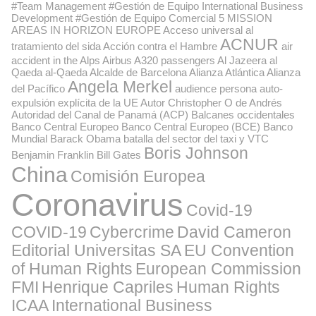
#Team Management #Gestión de Equipo International Business
Development #Gestión de Equipo Comercial
5 MISSION
AREAS IN HORIZON EUROPE
Acceso universal al
ACNUR
tratamiento del sida
Acción contra el Hambre
air
accident in the Alps
Airbus A320 passengers
Al Jazeera
al
Qaeda
al-Qaeda
Alcalde de Barcelona
Alianza Atlántica
Alianza
Angela Merkel
del Pacífico
audience persona
auto-
expulsión explícita de la UE
Autor Christopher O de Andrés
Autoridad del Canal de Panamá (ACP)
Balcanes occidentales
Banco Central Europeo
Banco Central Europeo (BCE)
Banco
Mundial
Barack Obama
batalla del sector del taxi y VTC
Boris Johnson
Benjamin Franklin
Bill Gates
China
Comisión Europea
Coronavirus
Covid-19
COVID-19
Cybercrime
David Cameron
Editorial Universitas SA
EU Convention
of Human Rights
European Commission
FMI
Henrique Capriles
Human Rights
ICAA
International Business