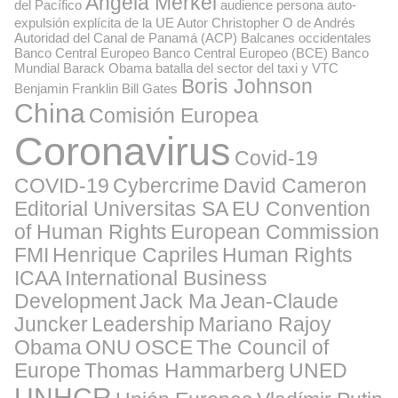
Angela Merkel
del Pacífico
audience persona
auto-
expulsión explícita de la UE
Autor Christopher O de Andrés
Autoridad del Canal de Panamá (ACP)
Balcanes occidentales
Banco Central Europeo
Banco Central Europeo (BCE)
Banco
Mundial
Barack Obama
batalla del sector del taxi y VTC
Boris Johnson
Benjamin Franklin
Bill Gates
China
Comisión Europea
Coronavirus
Covid-19
COVID-19
Cybercrime
David Cameron
Editorial Universitas SA
EU Convention
of Human Rights
European Commission
FMI
Henrique Capriles
Human Rights
ICAA
International Business
Development
Jack Ma
Jean-Claude
Juncker
Leadership
Mariano Rajoy
Obama
ONU
OSCE
The Council of
Europe
Thomas Hammarberg
UNED
UNHCR