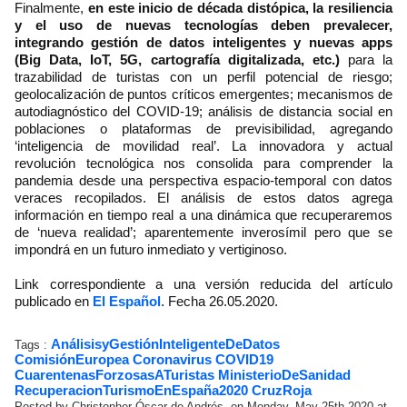
Finalmente,
en este inicio de década distópica, la resiliencia
y el uso de nuevas tecnologías deben prevalecer,
integrando gestión de datos inteligentes y nuevas apps
(Big Data, IoT, 5G, cartografía digitalizada, etc.)
para la
trazabilidad de turistas con un perfil potencial de riesgo;
geolocalización de puntos críticos emergentes; mecanismos de
autodiagnóstico del COVID-19; análisis de distancia social en
poblaciones o plataformas de previsibilidad, agregando
‘inteligencia de movilidad real’. La innovadora y actual
revolución tecnológica nos consolida para comprender la
pandemia desde una perspectiva espacio-temporal con datos
veraces recopilados. El análisis de estos datos agrega
información en tiempo real a una dinámica que recuperaremos
de ‘nueva realidad’; aparentemente inverosímil pero que se
impondrá en un futuro inmediato y vertiginoso.
Link correspondiente a una versión reducida del artículo
publicado en
El Español
. Fecha 26.05.2020.
AnálisisyGestiónInteligenteDeDatos
Tags :
ComisiónEuropea
Coronavirus
COVID19
CuarentenasForzosasATuristas
MinisterioDeSanidad
RecuperacionTurismoEnEspaña2020 CruzRoja
Posted by Christopher Óscar de Andrés, on Monday, May 25th 2020 at