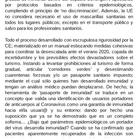
por protocolos basados en criterios epidemiológicos,
cumpliendo el principio de ‘no discriminación’. Además, la UE
no considera necesario el uso de mascarillas sanitarias en
todos los lugares públicos; excepto en el transporte público y
salvo para los profesionales sanitarios.
Todo el proceso desarrollado con escrupulosa rigurosidad por la
CE; materializado en un manual esbozando medidas cohesivas
para coordinar la desescalada ante el verano 2020, copada de
incertidumbre y los previsibles efectos devastadores sobre el
turismo. Instando a levantar prohibiciones al turismo de forma
gradual, articular ‘corredores verdes’ y desestimando
cuarentenas forzosas y/o un pasaporte sanitario impuesto;
mediante el cual sólo quienes han desarrollado inmunidad y
tengan un análisis médico puedan desplazarse. De hecho, la
herramienta de ‘pasaporte de inmunidad’ se traduce en un
concepto que valida una identificación de usuarios portadores
de anticuerpos al Coronavirus como una garantía de inmunidad
hacia el/la usuari@ y su entorno: dando por hecho una
suposición que ya se ha demostrado que es un completo
sofisma… ¿Bajo qué parámetros epidemiológicos un portador
del virus desarrolla inmunidad? Cuando se ha confirmado que
pacientes aparentemente recuperados de la infección son