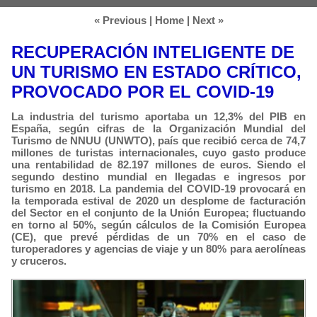
« Previous
|
Home
|
Next »
RECUPERACIÓN INTELIGENTE DE
UN TURISMO EN ESTADO CRÍTICO,
PROVOCADO POR EL COVID-19
La industria del turismo aportaba un 12,3% del PIB en
España, según cifras de la Organización Mundial del
Turismo de NNUU (UNWTO), país que recibió cerca de 74,7
millones de turistas internacionales, cuyo gasto produce
una rentabilidad de 82.197 millones de euros. Siendo el
segundo destino mundial en llegadas e ingresos por
turismo en 2018. La pandemia del COVID-19 provocará en
la temporada estival de 2020 un desplome de facturación
del Sector en el conjunto de la Unión Europea; fluctuando
en torno al 50%, según cálculos de la Comisión Europea
(CE), que prevé pérdidas de un 70% en el caso de
turoperadores y agencias de viaje y un 80% para aerolíneas
y cruceros.