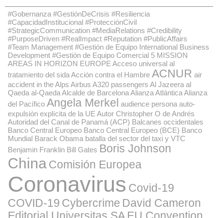
#Gobernanza #GestiónDeCrisis #Resiliencia
#CapacidadInstitucional #ProtecciónCivil
#StrategicCommunication #MediaRelations #Credibility
#PurposeDriven #RealImpact #Reputation #PublicAffairs
#Team Management #Gestión de Equipo International Business
Development #Gestión de Equipo Comercial
5 MISSION
AREAS IN HORIZON EUROPE
Acceso universal al
ACNUR
tratamiento del sida
Acción contra el Hambre
air
accident in the Alps
Airbus A320 passengers
Al Jazeera
al
Qaeda
al-Qaeda
Alcalde de Barcelona
Alianza Atlántica
Alianza
Angela Merkel
del Pacífico
audience persona
auto-
expulsión explícita de la UE
Autor Christopher O de Andrés
Autoridad del Canal de Panamá (ACP)
Balcanes occidentales
Banco Central Europeo
Banco Central Europeo (BCE)
Banco
Mundial
Barack Obama
batalla del sector del taxi y VTC
Boris Johnson
Benjamin Franklin
Bill Gates
China
Comisión Europea
Coronavirus
Covid-19
COVID-19
Cybercrime
David Cameron
Editorial Universitas SA
EU Convention