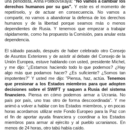
una periodista, Anna Politkovskaya:
"No vamos a cambiar los
derechos humanos por su gas".
Y este es el momento de
repetírselo, y de actuar en consecuencia. No vamos a
compartir, no vamos a abandonar la defensa de los derechos
humanos y de la libertad porque seamos más o menos
dependientes de Rusia. Y tenemos que empezar a trabajar
rápidamente, como ha propuesto la Comisión, para anular esta
dependencia.
El sábado pasado, después de haber celebrado otro Consejo
de Asuntos Exteriores y de asistir al debate del Consejo de la
Unión Europea, estuve hablando con usted, presidente Michel,
y me dijo: "¿Estamos haciendo todo lo que podemos? ¿Hay
algo más que podamos hacer? ¿Es suficiente? ¿Somos tan
impotentes?" Y usted me dijo: "Piensa, haz, actúa.
Tenemos
que presionar a los Estados miembros para que adopten
decisiones sobre el SWIFT y saquen a Rusia del sistema
financiero.
Piensa en cómo podemos armar a Ucrania. No
país por país, uno tras otro de forma descoordinada". Y me
animó a volver a hablar con los Estados miembros, y en pocas
horas acordamos utilizar este Fondo Europeo para la Paz con
el fin de aportar ayuda financiera y coordinar a los Estados
miembros para armar al ejército y al pueblo ucranianos. En
menos de 24 horas, otro tabú había caído.