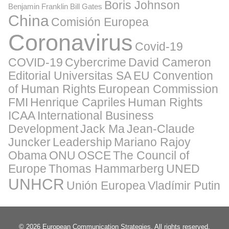
Boris Johnson
Benjamin Franklin
Bill Gates
China
Comisión Europea
Coronavirus
Covid-19
COVID-19
Cybercrime
David Cameron
Editorial Universitas SA
EU Convention
of Human Rights
European Commission
FMI
Henrique Capriles
Human Rights
ICAA
International Business
Development
Jack Ma
Jean-Claude
Juncker
Leadership
Mariano Rajoy
Obama
ONU
OSCE
The Council of
Europe
Thomas Hammarberg
UNED
UNHCR
Unión Europea
Vladímir Putin
© 2026 European Communication Strategies. All rights reserved.