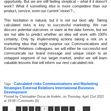
opportunity. But we are still feeling skeptical – what if it doesn’t
work? What if something else is more competitive than our
product, service, even our current 'vision'?...
This hesitation is natural, but it is not our best ally. Taking
calculated risks is key to successful marketing. We can
discuss potential outcomes or stare at the data forever, but we
are not able to predict whether an idea will work with 100%
certainty. Only by implementing actions taking a risk on a
marketing idea that might surprise our Communications and
External Relations colleagues, we will either be successful and
communicate our brand message and unique vision to an
untapped segment of our target market, and/or we will learn
valuable lessons that will inform our next calculated risk.
Calculated risks
Communications and Marketing
Tags :
Strategies
External Relations
International Business
Development
Posted by Christopher Oscar de Andrés, on Thursday, April 21st 2022
at 19:00
|
Comments (0)
1
...
«
4
5
6
7
8
9
10
»
...
50