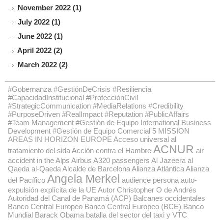
November 2022 (1)
July 2022 (1)
June 2022 (1)
April 2022 (2)
March 2022 (2)
#Gobernanza #GestiónDeCrisis #Resiliencia
#CapacidadInstitucional #ProtecciónCivil
#StrategicCommunication #MediaRelations #Credibility
#PurposeDriven #RealImpact #Reputation #PublicAffairs
#Team Management #Gestión de Equipo International Business
Development #Gestión de Equipo Comercial
5 MISSION
AREAS IN HORIZON EUROPE
Acceso universal al
ACNUR
tratamiento del sida
Acción contra el Hambre
air
accident in the Alps
Airbus A320 passengers
Al Jazeera
al
Qaeda
al-Qaeda
Alcalde de Barcelona
Alianza Atlántica
Alianza
Angela Merkel
del Pacífico
audience persona
auto-
expulsión explícita de la UE
Autor Christopher O de Andrés
Autoridad del Canal de Panamá (ACP)
Balcanes occidentales
Banco Central Europeo
Banco Central Europeo (BCE)
Banco
Mundial
Barack Obama
batalla del sector del taxi y VTC